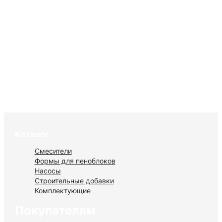
БАС500 отзыв покупателя
Клиент забирает установку для
пенобетона. БАС130 отзыв покупателя
Каталог
Смесители
Формы для пеноблоков
Насосы
Строительные добавки
Комплектующие
Покупателям