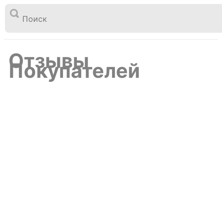

Перейти
к
Отзывы покупателей
Главная
содержимому
Отзывы
Покупателей
Как делать пеноблоки на БАС250 отзыв
заказчика