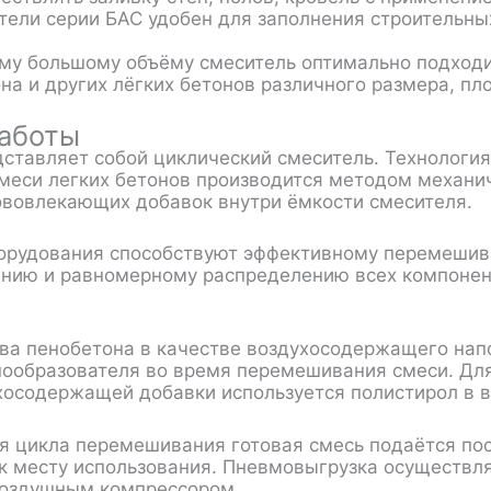
ители серии БАС удобен для заполнения строительны
му большому объёму смеситель оптимально подходит
на и других лёгких бетонов различного размера, пло
аботы
ставляет собой циклический смеситель. Технологи
меси легких бетонов производится методом механи
ововлекающих добавок внутри ёмкости смесителя.
орудования способствуют эффективному перемешив
нию и равномерному распределению всех компонен
ва пенобетона в качестве воздухосодержащего нап
нообразователя
во время перемешивания смеси. Для
хосодержащей добавки используется полистирол в в
я цикла перемешивания готовая смесь подаётся по
к месту использования. Пневмовыгрузка осуществл
воздушным компрессором.