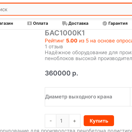
агазин
Оплата
Доставка
Гарантия
БАС1000К1
Рейтинг
5.00
из 5 на основе опро
1
отзыв
Надёжное оборудование для прои
пеноблоков высокой производител
360000
р.
Диаметр выходного крана
Количество
Купить
-
+
товара
БАС1000К1