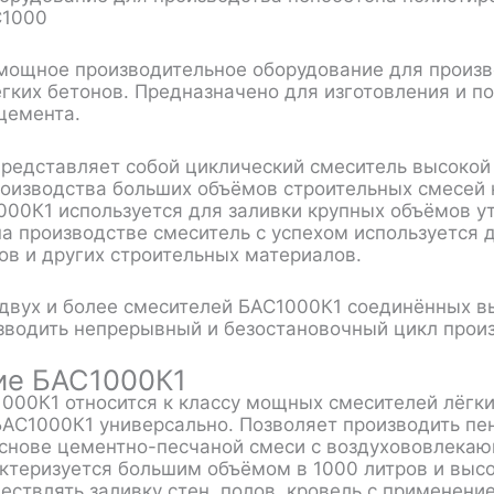
мощное производительное оборудование для произв
ёгких бетонов. Предназначено для изготовления и п
 цемента.
редставляет собой циклический смеситель высокой
оизводства больших объёмов строительных смесей н
00К1 используется для заливки крупных объёмов у
а производстве смеситель с успехом используется 
ов и других строительных материалов.
двух и более смесителей БАС1000К1 соединённых в
зводить непрерывный и безостановочный цикл произ
ие БАС1000К1
000К1 относится к классу мощных смесителей лёгки
АС1000К1 универсально. Позволяет производить пен
снове цементно-песчаной смеси с воздухововлека
ктеризуется большим объёмом в 1000 литров и выс
ествлять заливку стен, полов, кровель с применени