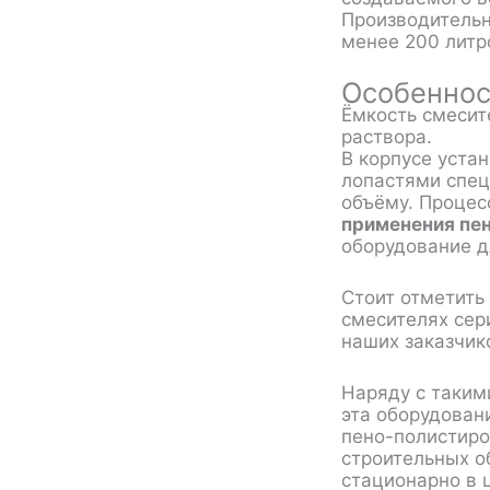
Производительн
менее 200 литр
Особеннос
Ёмкость смесит
раствора.
В корпусе уста
лопастями спец
объёму. Процес
применения пе
оборудование д
Стоит отметить
смесителях сер
наших заказчик
Наряду с таким
эта оборудован
пено-полистиро
строительных о
стационарно в ц