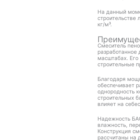
На данный мом
строительстве 
кг/м³.
Преимуще
Смеситель пено
разработанное 
масштабах. Его
строительные п
Благодаря мощн
обеспечивает р
однородность к
строительных б
влияет на себе
Надежность БАС
влажность, пер
Конструкция см
рассчитаны на 