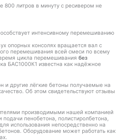
 800 литров в минуту с ресивером не
способствует интенсивному перемешиванию
вух опорных консолях вращается вал с
ного перемешивания всей смеси по всему
о время цикла перемешивания
без
вка БАС1000К1 известна как надёжное
он и другие лёгкие бетоны получаемые на
ачество. Об этом свидетельствуют
отзывы
ителями
производимыми нашей компанией
и подачи пенобетона, полистиролбетона,
 для использования непосредственно на
 бетонов. Оборудование может работать как
ах.