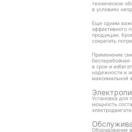
техническое об
в условиях неп
Еще одним важн
эффективного п
продукции. Кро
сократить потр
Применение сме
бесперебойная 
в срок и избег
надежности и э
максимальной э
Электропи
Установка для 
мощность соста
электродвигате
Обслужива
Оборудование в