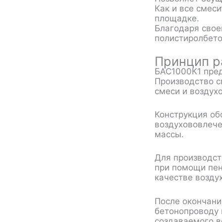
Как и все смес
площадке.
Благодаря свое
полистиролбето
Принцип р
БАС1000К1 пред
Производство с
смеси и воздух
Конструкция об
воздухововлече
массы.
Для производст
при помощи
пе
качестве возду
После окончани
бетонопроводу 
создаваемого 