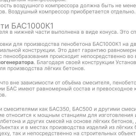
ость воздушного компрессора должна быть не менее
ов. Воздушный компрессор приобретается отдельно.
ти БАС1000К1
еля в нижней части выполнена в виде конуса. Это 
новки для производства пенобетона БАС1000К1 на д
иальной конструкции. Это дает гарантию равномер
с пенообразования происходит непосредственно в
ногенератора
. Благодаря своей конструкции Устано
ля производства лёгких бетонов.
 что вне зависимости от объёма смесителя, пенобет
ии БАС
имеют равномерный состав и превосходное к
ов
.
и смесителями как
БАС350
,
БАС500
и другими
смес
ие относится к мощным станциям для изготовления 
лбетона и других смесей на основе лёгких бетонов,
бъектах и в местах производства изделий из лёгких
еху, так и непосредственно на строительных объект