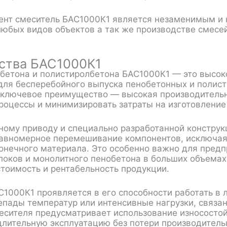
ент смеситель БАС1000К1 является незаменимым и
любых видов объектов а так же производстве смесей
ства БАС1000К1
бетона и полистиролбетона БАС1000К1 — это высок
для бесперебойного выпуска пенобетонных и поли
 ключевое преимущество — высокая производительн
роцессы и минимизировать затраты на изготовление
ому приводу и специально разработанной конструк
авномерное перемешивание компонентов, исключая
онечного материала. Это особенно важно для предп
локов и монолитного пенобетона в больших объемах
стоимость и рентабельность продукции.
1000К1 проявляется в его способности работать в 
епады температур или интенсивные нагрузки, связа
есителя предусматривает использование износостой
длительную эксплуатацию без потери производительн