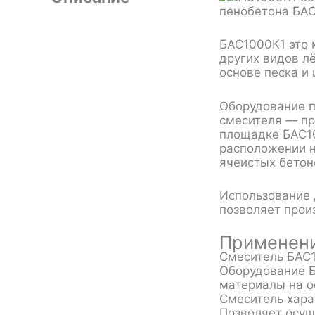
БАС1000К1 это 
других видов л
основе песка и
Оборудование п
смесителя — пр
площадке БАС10
расположении н
ячеистых бетон
Использование 
позволяет прои
Применен
Смеситель БАС1
Оборудование Б
материалы на о
Смеситель хара
Позволяет осущ