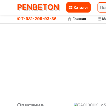
PENBETON
Каталог
Перейти
к
✆ 7-981-299-93-36
Главная
М
БАС1000К1
Главная
Магазин
Товары
содержимому
Описание