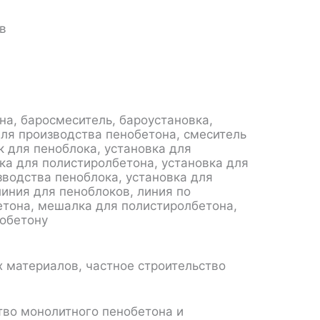
в
на, баросмеситель, бароустановка,
ля производства пенобетона, смеситель
к для пеноблока, установка для
ка для полистиролбетона, установка для
зводства пеноблока, установка для
линия для пеноблоков, линия по
етона, мешалка для полистиролбетона,
нобетону
х материалов, частное строительство
тво монолитного пенобетона и