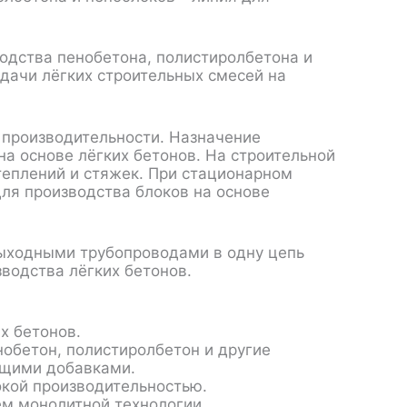
одства пенобетона, полистиролбетона и
одачи лёгких строительных смесей на
 производительности. Назначение
а основе лёгких бетонов. На строительной
теплений и стяжек. При стационарном
для производства блоков на основе
ыходными трубопроводами в одну цепь
водства лёгких бетонов.
х бетонов.
обетон, полистиролбетон и другие
ющими добавками.
окой производительностью.
ем монолитной технологии.