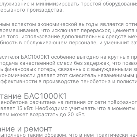
служивание и минимизировать простой оборудования
рерывного производства.
ым аспектом экономической выгоды является оптим
еремешивания, что исключает перерасход цемента 
ме того, использование дополнительных средств ме
ебность в обслуживающем персонале, и уменьшит зат
сителя БАС1000К1 особенно выгодно на крупных пр
подача качественной смеси без задержек, что позв
ать финансовых потерь, связанных с вынужденными 
кономичности делает этот смеситель незаменимым 
ффективности в производстве пенобетона и полист
тание БАС1000К1
пенобетона расчитана на питания от сети трёхфазно
вляет 15 кВт. Необходимо учитывать что в моменты
лем может возрастать до 20 кВт.
ние и ремонт
ыполнено таким образом, что в нём практически не