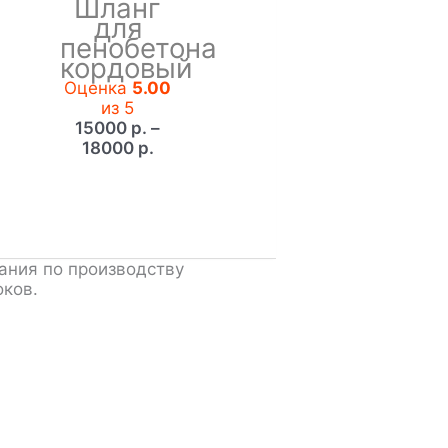
Шланг
для
пенобетона
кордовый
Оценка
5.00
из 5
15000
р.
–
Диапазон
18000
р.
цен:
15000 р.
–
18000 р.
ания по производству
оков.