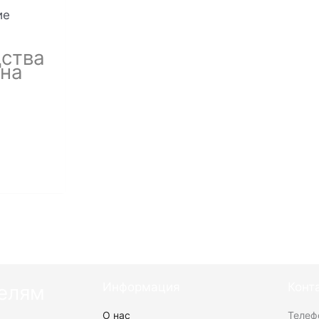
ие
дства
она
Информация
Конт
елям
О нас
Телеф