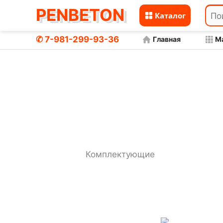
PENBETON
Каталог
Перейти
к
✆ 7-981-299-93-36
Главная
М
Комплектующие
Главная
Товары
содержимому
Комплектующие