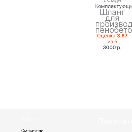
складе
Комплектующ
Шланг
для
произво
пенобет
Оценка
3.67
из 5
3000
р.
Каталог
Покупат
Смесители