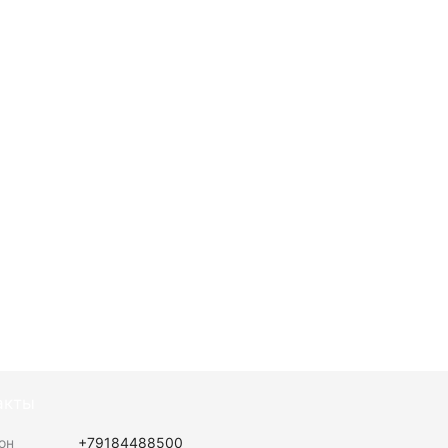
акты
он
+79184488500