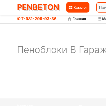
PENBETON
Каталог
Перейти
к
✆ 7-981-299-93-36
Главная
М
пеноблоки в гараже
Главная
содержимому
Пеноблоки В Гара
Пеноблоки своими руками