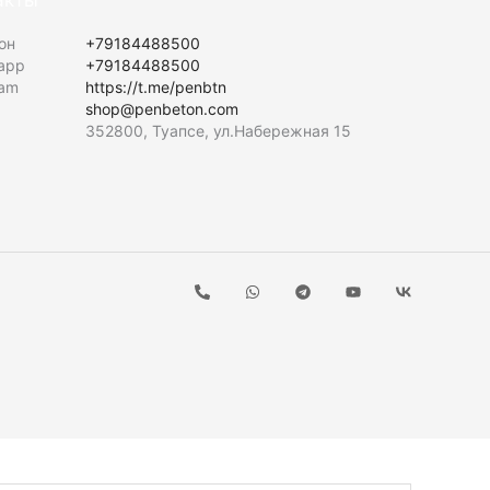
акты
он
+79184488500
app
+79184488500
ram
https://t.me/penbtn
shop@penbeton.com
352800, Туапсе, ул.Набережная 15