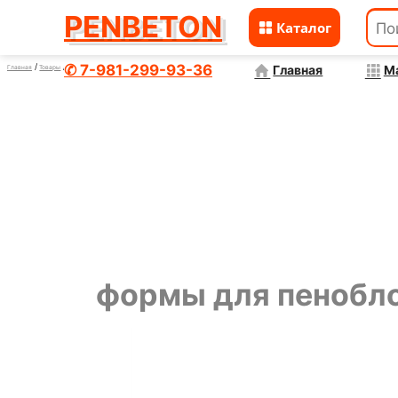
PENBETON
Каталог
Перейти
к
✆ 7-981-299-93-36
Главная
М
формы для пеноблоков
Главная
Товары
содержимому
формы для пенобл