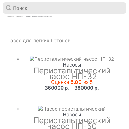

Перейти
к
насос для лёгких бетонов
Главная
Товары
содержимому
насос для лёгких бетонов
Насосы
Перистальтический
насос НП-32
Оценка
5.00
из 5
Диапазон
360000
р.
–
380000
р.
цен:
360000 р.
–
380000 р.
Насосы
Перистальтический
насос НП-50