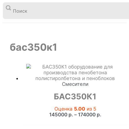

Перейти
к
бас350к1
Главная
Товары
содержимому
бас350к1
Смесители
БАС350К1
Оценка
5.00
из 5
Диапазон
145000
р.
–
174000
р.
цен:
145000 р.