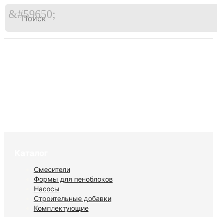

Перейти
к
Главная
Видео
содержимому
Формы для пеноблоков 200x400x600
мм
Каталог
Смесители
Формы для пеноблоков
Насосы
Строительные добавки
Комплектующие