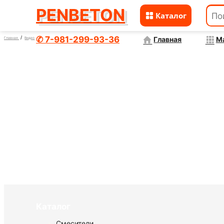
PENBETON
Каталог
Перейти
к
✆ 7-981-299-93-36
Главная
М
Главная
Видео
содержимому
Формы для пеноблоков 200x400x600 мм
Каталог
Смесители