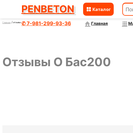
PENBETON
Каталог
Перейти
к
✆ 7-981-299-93-36
Главная
М
отзывы о бас200
Главная
содержимому
Отзывы О Бас200
БАС200 отзывы о строительстве дома Алма-А