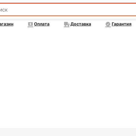
агазин
Оплата
Доставка
Гарантия
та
БАС200 отзывы об утепление перекрытий пен