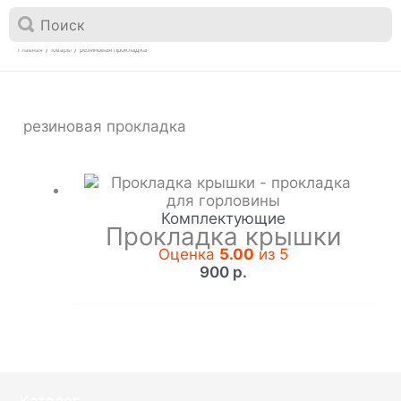

Перейти
к
резиновая прокладка
Главная
Товары
содержимому
резиновая прокладка
Комплектующие
Прокладка крышки
Оценка
5.00
из 5
900
р.
Каталог