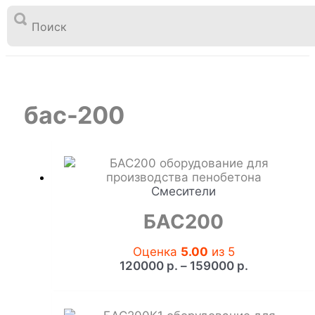

Перейти
к
бас-200
Главная
Товары
содержимому
бас-200
Смесители
БАС200
Оценка
5.00
из 5
Диапазон
120000
р.
–
159000
р.
цен:
120000 р.
–